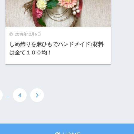
2018年12月6日
しめ飾りを麻ひもでハンドメイド♪材料
は全て１００均！
…
4