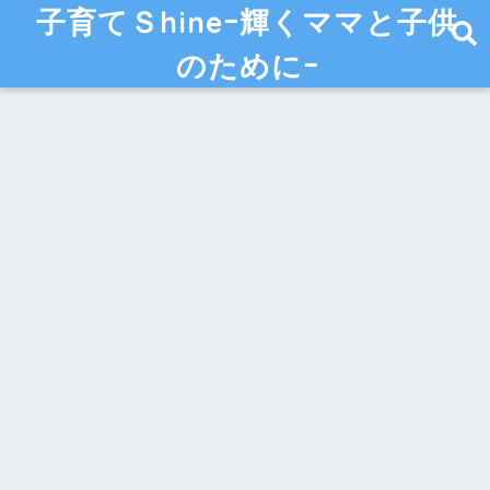
子育てＳhineｰ輝くママと子供
のためにｰ