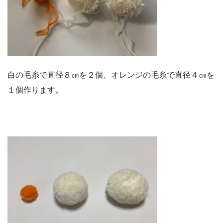
白の毛糸で直径８㎝を２個、オレンジの毛糸で直径４㎝を
１個作ります。