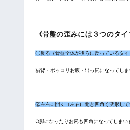
《骨盤の歪みには３つのタイ
①反る（骨盤全体が後ろに反っているタイ
猫背・ポッコリお腹・出っ尻になってしま
②左右に開く（左右に開き四角く変形して
О脚になったりお尻も四角になってしまい