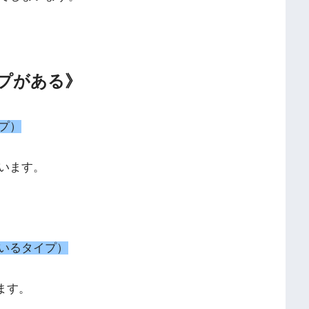
プがある》
プ）
います。
いるタイプ）
ます。