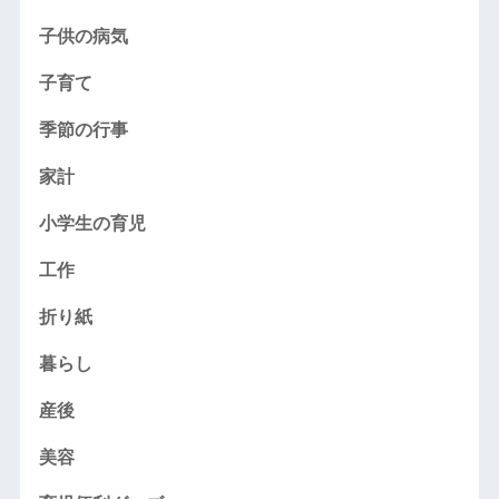
子供の病気
子育て
季節の行事
家計
小学生の育児
工作
折り紙
暮らし
産後
美容