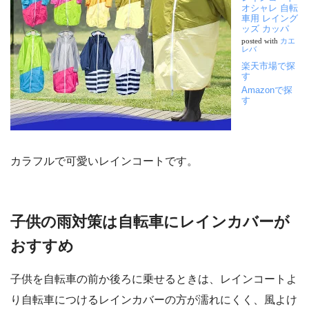
オシャレ 自転
車用 レイング
ッズ カッパ
posted with
カエ
レバ
楽天市場で探
す
Amazonで探
す
カラフルで可愛いレインコートです。
子供の雨対策は自転車にレインカバーが
おすすめ
子供を自転車の前か後ろに乗せるときは、レインコートよ
り自転車につけるレインカバーの方が濡れにくく、風よけ