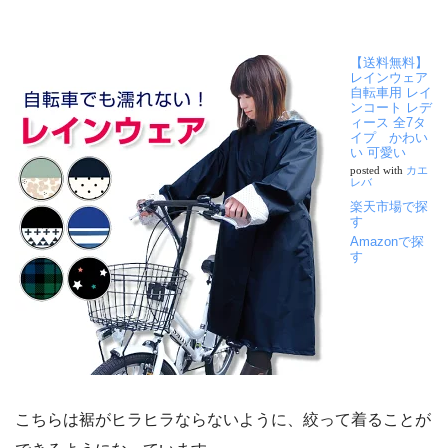
【送料無料】
レインウェア
自転車用 レイ
ンコート レデ
ィース 全7タ
イプ かわい
い 可愛い
posted with
カエ
レバ
楽天市場で探
す
Amazonで探
す
こちらは裾がヒラヒラならないように、絞って着ることが