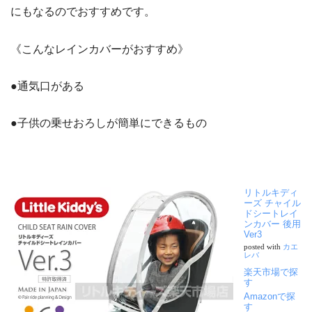
にもなるのでおすすめです。
《こんなレインカバーがおすすめ》
●通気口がある
●子供の乗せおろしが簡単にできるもの
リトルキディ
ーズ チャイル
ドシートレイ
ンカバー 後用
Ver3
posted with
カエ
レバ
楽天市場で探
す
Amazonで探
す