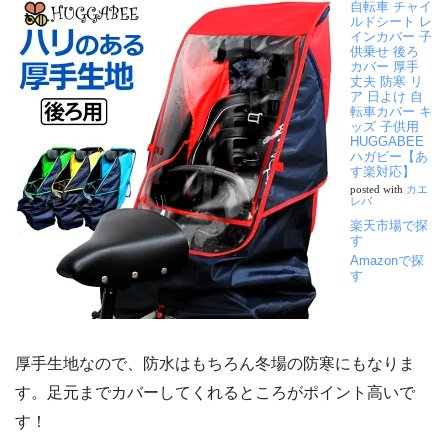
自転車 チャイ
ルドシート レ
インカバー 子
供乗せ 後ろ
カバー 厚手
丈夫 防寒 リ
ア 日よけ 自
転車カバー キ
ッズ 子供用
HUGGABEE
ハガビー【あ
す楽対応】
posted with
カエ
レバ
楽天市場で探
す
Amazonで探
す
厚手生地なので、防水はもちろん冬場の防寒にもなりま
す。足元までカバーしてくれるところがポイント高いで
す！