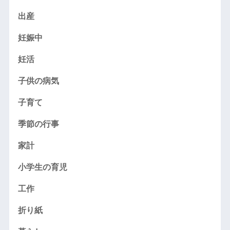
出産
妊娠中
妊活
子供の病気
子育て
季節の行事
家計
小学生の育児
工作
折り紙