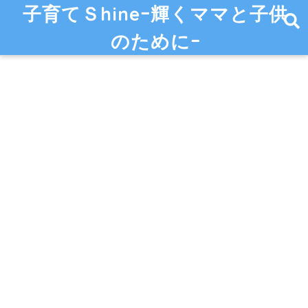
子育てＳhineｰ輝くママと子供
のためにｰ