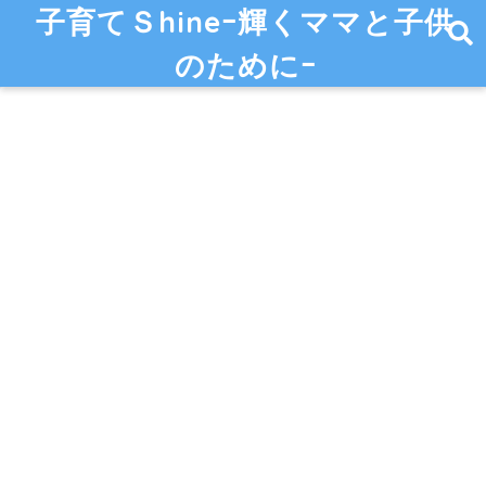
子育てＳhineｰ輝くママと子供
のためにｰ