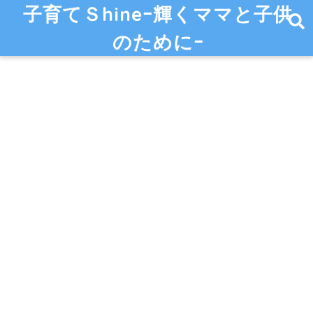
子育てＳhineｰ輝くママと子供
のためにｰ