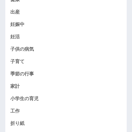
出産
妊娠中
妊活
子供の病気
子育て
季節の行事
家計
小学生の育児
工作
折り紙