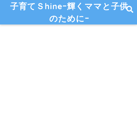
子育てＳhineｰ輝くママと子供
のためにｰ