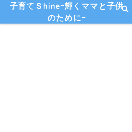
子育てＳhineｰ輝くママと子供
のためにｰ