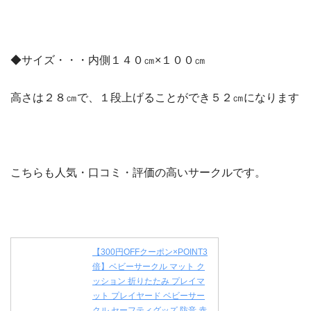
◆サイズ・・・内側１４０㎝×１００㎝
高さは２８㎝で、１段上げることができ５２㎝になります
こちらも人気・口コミ・評価の高いサークルです。
【300円OFFクーポン×POINT3
倍】ベビーサークル マット ク
ッション 折りたたみ プレイマ
ット プレイヤード ベビーサー
クル セーフティグッズ 防音 赤