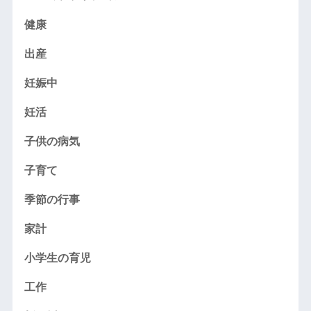
健康
出産
妊娠中
妊活
子供の病気
子育て
季節の行事
家計
小学生の育児
工作