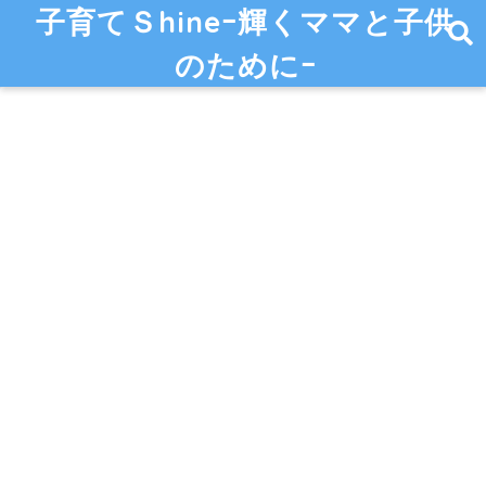
子育てＳhineｰ輝くママと子供
のためにｰ