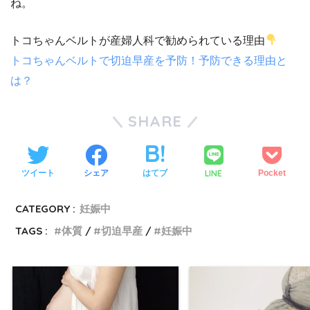
ね。
トコちゃんベルトが産婦人科で勧められている理由
トコちゃんベルトで切迫早産を予防！予防できる理由と
は？
SHARE
LINE
ツイート
シェア
はてブ
Pocket
CATEGORY :
妊娠中
TAGS :
体質
切迫早産
妊娠中