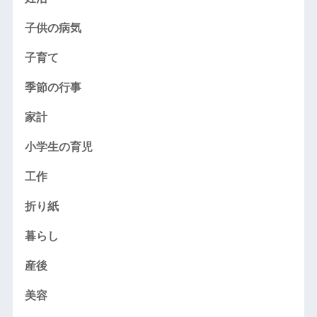
子供の病気
子育て
季節の行事
家計
小学生の育児
工作
折り紙
暮らし
産後
美容