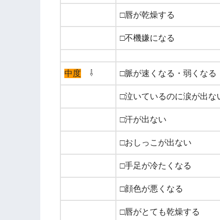
□唇が乾燥する
□不機嫌になる
中度
⇩
□脈が速くなる・弱くなる
□泣いているのに涙が出な
□汗が出ない
□おしっこが出ない
□手足が冷たくなる
□顔色が悪くなる
□唇がとても乾燥する