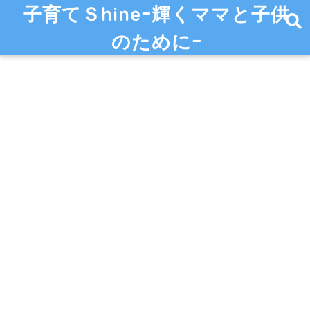
子育てＳhineｰ輝くママと子供
のためにｰ