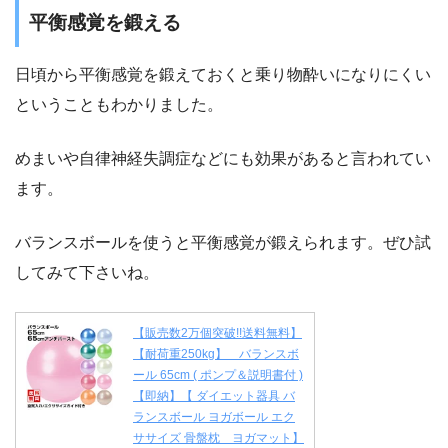
平衡感覚を鍛える
日頃から平衡感覚を鍛えておくと乗り物酔いになりにくい
ということもわかりました。
めまいや自律神経失調症などにも効果があると言われてい
ます。
バランスボールを使うと平衡感覚が鍛えられます。ぜひ試
してみて下さいね。
【販売数2万個突破!!送料無料】
【耐荷重250kg】 バランスボ
ール 65cm ( ポンプ＆説明書付 )
【即納】【 ダイエット器具 バ
ランスボール ヨガボール エク
ササイズ 骨盤枕 ヨガマット】