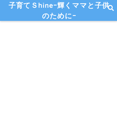
子育てＳhineｰ輝くママと子供
のためにｰ