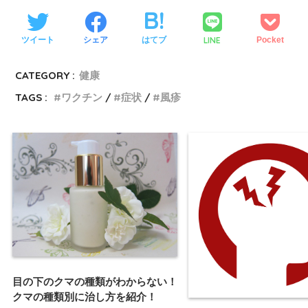
LINE
ツイート
シェア
はてブ
Pocket
CATEGORY :
健康
TAGS :
ワクチン
症状
風疹
目の下のクマの種類がわからない！
クマの種類別に治し方を紹介！