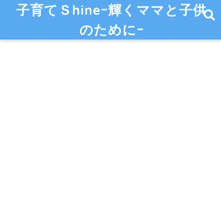
子育てＳhineｰ輝くママと子供
のためにｰ