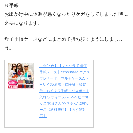
り手帳
お出かけ中に体調が悪くなったりケガをしてしまった時に
必要になります。
母子手帳ケースなどにまとめて持ち歩くようにしましょ
う。
【全14色】【ジャバラ式 母子
手帳ケース】exprenade エクス
プレナード マルチケース/S・
Mサイズ/通帳・保険証・診察
券・おくすり手帳・パスポート
入れ/レディース/ママ/ベビー/キ
ッズ/お母さん/赤ちゃん/収納/ケ
ース【送料無料】【あす楽対
応】