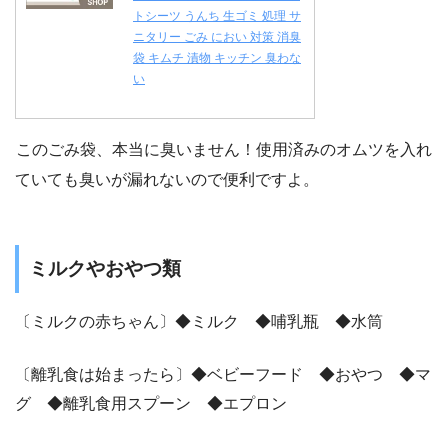
トシーツ うんち 生ゴミ 処理 サ
ニタリー ごみ におい 対策 消臭
袋 キムチ 漬物 キッチン 臭わな
い
このごみ袋、本当に臭いません！使用済みのオムツを入れ
ていても臭いが漏れないので便利ですよ。
ミルクやおやつ類
〔ミルクの赤ちゃん〕◆ミルク ◆哺乳瓶 ◆水筒
〔離乳食は始まったら〕◆ベビーフード ◆おやつ ◆マ
グ ◆離乳食用スプーン ◆エプロン