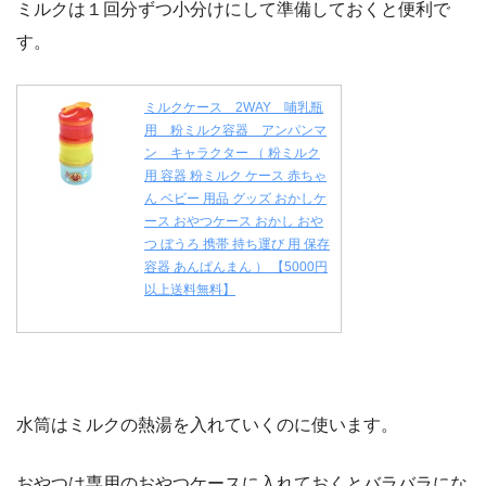
ミルクは１回分ずつ小分けにして準備しておくと便利で
す。
ミルクケース 2WAY 哺乳瓶
用 粉ミルク容器 アンパンマ
ン キャラクター （ 粉ミルク
用 容器 粉ミルク ケース 赤ちゃ
ん ベビー 用品 グッズ おかしケ
ース おやつケース おかし おや
つ ぼうろ 携帯 持ち運び 用 保存
容器 あんぱんまん ） 【5000円
以上送料無料】
水筒はミルクの熱湯を入れていくのに使います。
おやつは専用のおやつケースに入れておくとバラバラにな